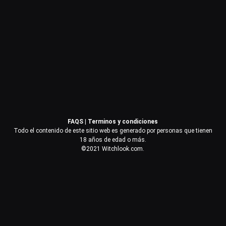
Contraseña
Recuérdame
Acceder
FAQS
|
Terminos y condiciones
¿Olvidaste la contraseña?
Todo el contenido de este sitio web es generado por personas que tienen
18 años de edad o más.
©2021 Witchlook.com.