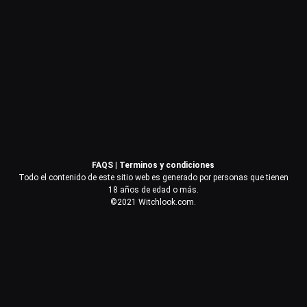
Contraseña
Recuérdame
Acceder
FAQS
|
Terminos y condiciones
¿Olvidaste la contraseña?
Todo el contenido de este sitio web es generado por personas que tienen
18 años de edad o más.
©2021 Witchlook.com.