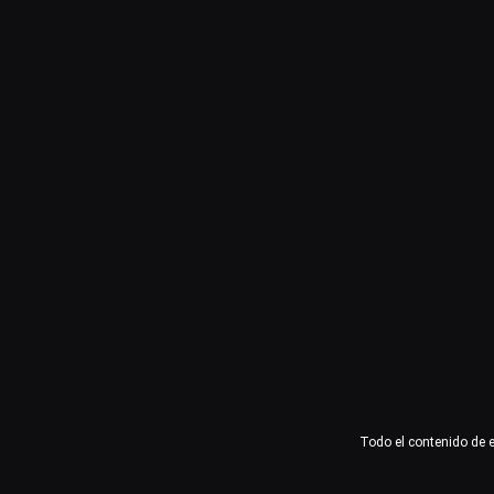
Usuario o email
Contraseña
Recuérdame
Acceder
¿Olvidaste la contraseña?
Todo el contenido de 