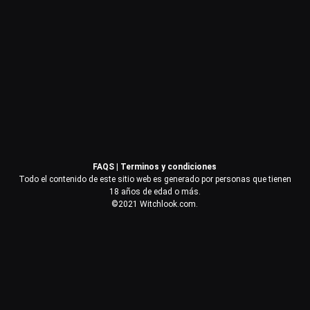
Contraseña
Recuérdame
Acceder
FAQS
|
Terminos y condiciones
¿Olvidaste la contraseña?
Todo el contenido de este sitio web es generado por personas que tienen
18 años de edad o más.
©2021 Witchlook.com.