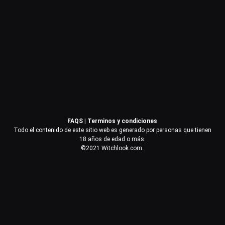
Contraseña
Recuérdame
Acceder
FAQS
|
Terminos y condiciones
¿Olvidaste la contraseña?
Todo el contenido de este sitio web es generado por personas que tienen
18 años de edad o más.
©2021 Witchlook.com.