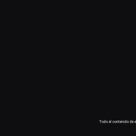
Usuario o email
Contraseña
Recuérdame
Acceder
¿Olvidaste la contraseña?
Todo el contenido de 