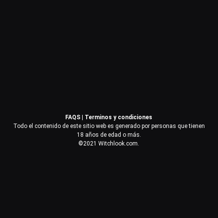
Contraseña
Recuérdame
Acceder
FAQS
|
Terminos y condiciones
¿Olvidaste la contraseña?
Todo el contenido de este sitio web es generado por personas que tienen
18 años de edad o más.
©2021 Witchlook.com.