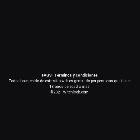
Contraseña
Recuérdame
Acceder
FAQS
|
Terminos y condiciones
¿Olvidaste la contraseña?
Todo el contenido de este sitio web es generado por personas que tienen
18 años de edad o más.
©2021 Witchlook.com.