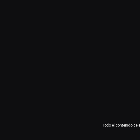
Usuario o email
Contraseña
Recuérdame
Acceder
¿Olvidaste la contraseña?
Todo el contenido de 