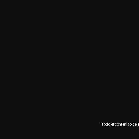
Usuario o email
Contraseña
Recuérdame
Acceder
¿Olvidaste la contraseña?
Todo el contenido de 