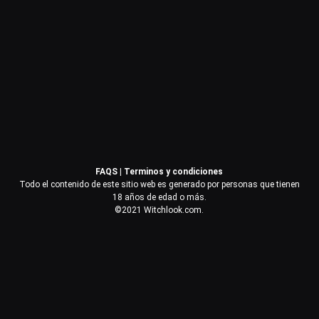
Contraseña
Recuérdame
Acceder
FAQS
|
Terminos y condiciones
¿Olvidaste la contraseña?
Todo el contenido de este sitio web es generado por personas que tienen
18 años de edad o más.
©2021 Witchlook.com.