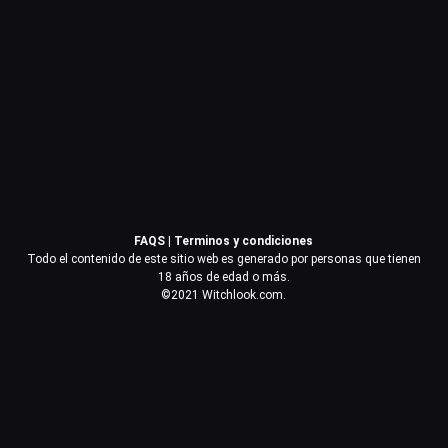
Contraseña
Recuérdame
Acceder
FAQS
|
Terminos y condiciones
¿Olvidaste la contraseña?
Todo el contenido de este sitio web es generado por personas que tienen
18 años de edad o más.
©2021 Witchlook.com.