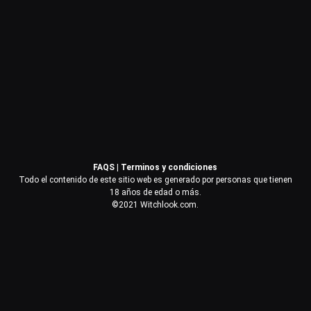
Contraseña
Recuérdame
Acceder
FAQS
|
Terminos y condiciones
¿Olvidaste la contraseña?
Todo el contenido de este sitio web es generado por personas que tienen
18 años de edad o más.
©2021 Witchlook.com.