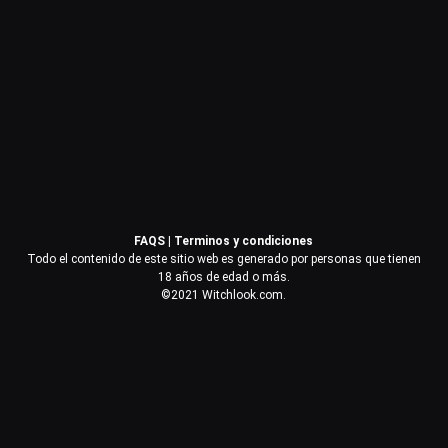
Contraseña
Recuérdame
Acceder
FAQS
|
Terminos y condiciones
¿Olvidaste la contraseña?
Todo el contenido de este sitio web es generado por personas que tienen
18 años de edad o más.
©2021 Witchlook.com.