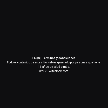
Contraseña
Recuérdame
Acceder
FAQS
|
Terminos y condiciones
¿Olvidaste la contraseña?
Todo el contenido de este sitio web es generado por personas que tienen
18 años de edad o más.
©2021 Witchlook.com.