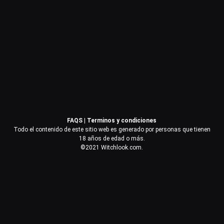
Contraseña
Recuérdame
Acceder
FAQS
|
Terminos y condiciones
¿Olvidaste la contraseña?
Todo el contenido de este sitio web es generado por personas que tienen
18 años de edad o más.
©2021 Witchlook.com.