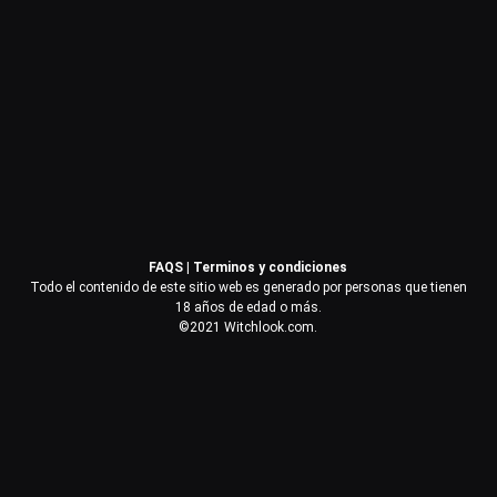
Contraseña
Recuérdame
Acceder
FAQS
|
Terminos y condiciones
¿Olvidaste la contraseña?
Todo el contenido de este sitio web es generado por personas que tienen
18 años de edad o más.
©2021 Witchlook.com.