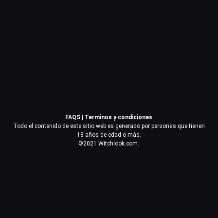
Contraseña
Recuérdame
Acceder
FAQS
|
Terminos y condiciones
¿Olvidaste la contraseña?
Todo el contenido de este sitio web es generado por personas que tienen
18 años de edad o más.
©2021 Witchlook.com.