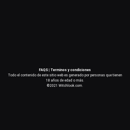
Contraseña
Recuérdame
Acceder
FAQS
|
Terminos y condiciones
¿Olvidaste la contraseña?
Todo el contenido de este sitio web es generado por personas que tienen
18 años de edad o más.
©2021 Witchlook.com.