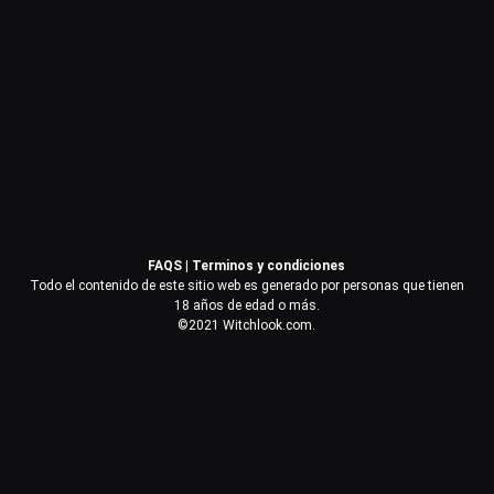
Contraseña
Recuérdame
Acceder
FAQS
|
Terminos y condiciones
¿Olvidaste la contraseña?
Todo el contenido de este sitio web es generado por personas que tienen
18 años de edad o más.
©2021 Witchlook.com.