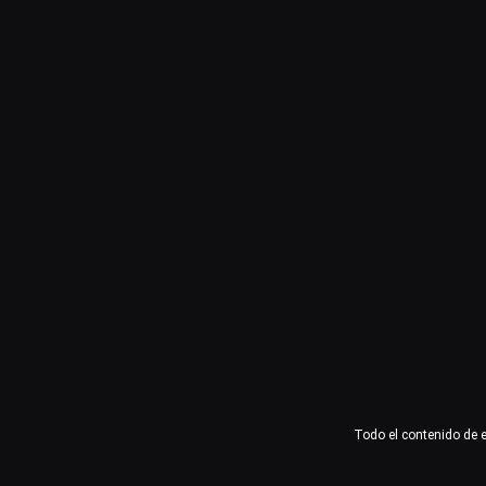
Usuario o email
Contraseña
Recuérdame
Acceder
¿Olvidaste la contraseña?
Todo el contenido de 