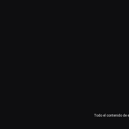
Usuario o email
Contraseña
Recuérdame
Acceder
¿Olvidaste la contraseña?
Todo el contenido de 