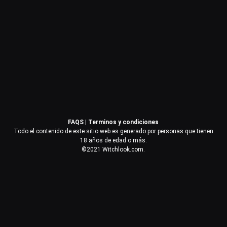
Contraseña
Recuérdame
Acceder
FAQS
|
Terminos y condiciones
¿Olvidaste la contraseña?
Todo el contenido de este sitio web es generado por personas que tienen
18 años de edad o más.
©2021 Witchlook.com.