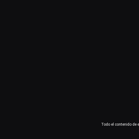
Usuario o email
Contraseña
Recuérdame
Acceder
¿Olvidaste la contraseña?
Todo el contenido de 