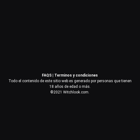
Contraseña
Recuérdame
Acceder
FAQS
|
Terminos y condiciones
¿Olvidaste la contraseña?
Todo el contenido de este sitio web es generado por personas que tienen
18 años de edad o más.
©2021 Witchlook.com.