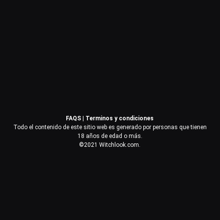
Contraseña
Recuérdame
Acceder
FAQS
|
Terminos y condiciones
¿Olvidaste la contraseña?
Todo el contenido de este sitio web es generado por personas que tienen
18 años de edad o más.
©2021 Witchlook.com.