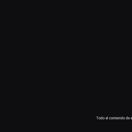
Usuario o email
Contraseña
Recuérdame
Acceder
¿Olvidaste la contraseña?
Todo el contenido de 