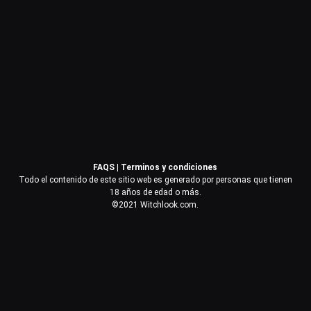
Contraseña
Recuérdame
Acceder
FAQS
|
Terminos y condiciones
¿Olvidaste la contraseña?
Todo el contenido de este sitio web es generado por personas que tienen
18 años de edad o más.
©2021 Witchlook.com.