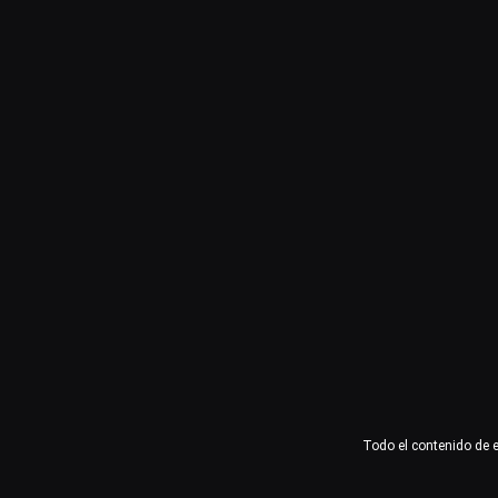
Usuario o email
Contraseña
Recuérdame
Acceder
¿Olvidaste la contraseña?
Todo el contenido de 