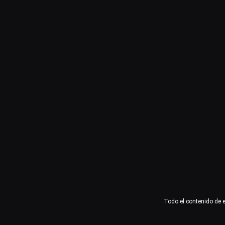
Usuario o email
Contraseña
Recuérdame
Acceder
¿Olvidaste la contraseña?
Todo el contenido de 