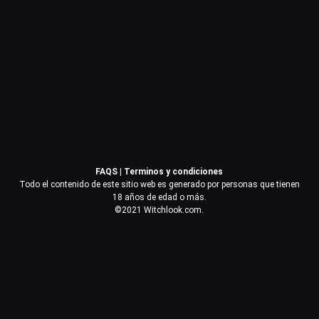
Contraseña
Recuérdame
Acceder
FAQS
|
Terminos y condiciones
¿Olvidaste la contraseña?
Todo el contenido de este sitio web es generado por personas que tienen
18 años de edad o más.
©2021 Witchlook.com.