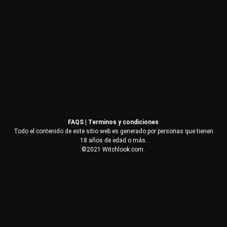
Contraseña
Recuérdame
Acceder
FAQS
|
Terminos y condiciones
¿Olvidaste la contraseña?
Todo el contenido de este sitio web es generado por personas que tienen
18 años de edad o más.
©2021 Witchlook.com.