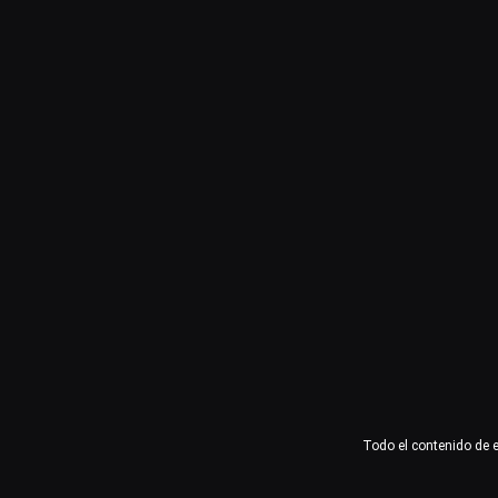
Usuario o email
Contraseña
Recuérdame
Acceder
¿Olvidaste la contraseña?
Todo el contenido de 