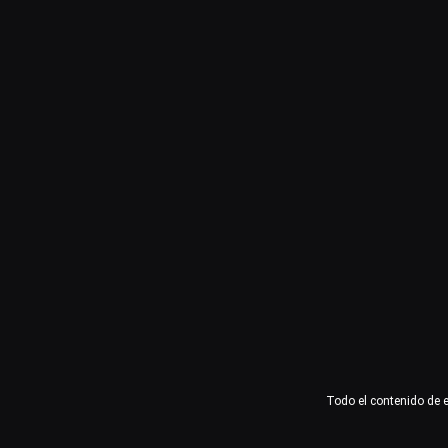
Usuario o email
Contraseña
Recuérdame
Acceder
¿Olvidaste la contraseña?
Todo el contenido de 