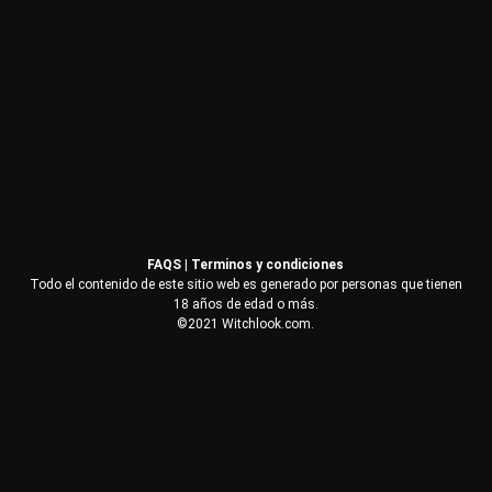
Contraseña
Recuérdame
Acceder
FAQS
|
Terminos y condiciones
¿Olvidaste la contraseña?
Todo el contenido de este sitio web es generado por personas que tienen
18 años de edad o más.
©2021 Witchlook.com.