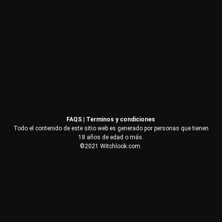
Contraseña
Recuérdame
Acceder
FAQS
|
Terminos y condiciones
¿Olvidaste la contraseña?
Todo el contenido de este sitio web es generado por personas que tienen
18 años de edad o más.
©2021 Witchlook.com.