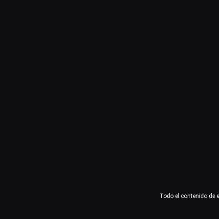
Usuario o email
Contraseña
Recuérdame
Acceder
¿Olvidaste la contraseña?
Todo el contenido de 