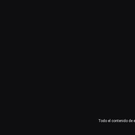
Usuario o email
Contraseña
Recuérdame
Acceder
¿Olvidaste la contraseña?
Todo el contenido de 