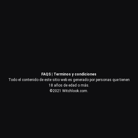
Contraseña
Recuérdame
Acceder
FAQS
|
Terminos y condiciones
¿Olvidaste la contraseña?
Todo el contenido de este sitio web es generado por personas que tienen
18 años de edad o más.
©2021 Witchlook.com.