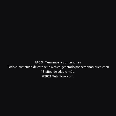
Contraseña
Recuérdame
Acceder
FAQS
|
Terminos y condiciones
¿Olvidaste la contraseña?
Todo el contenido de este sitio web es generado por personas que tienen
18 años de edad o más.
©2021 Witchlook.com.