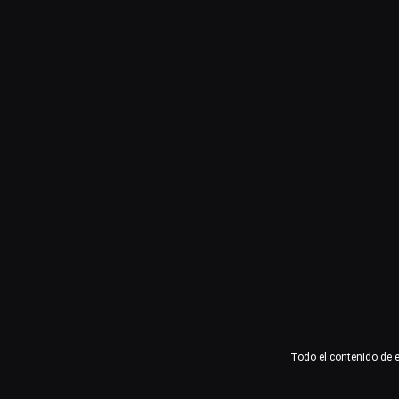
Usuario o email
Contraseña
Recuérdame
Acceder
¿Olvidaste la contraseña?
Todo el contenido de 