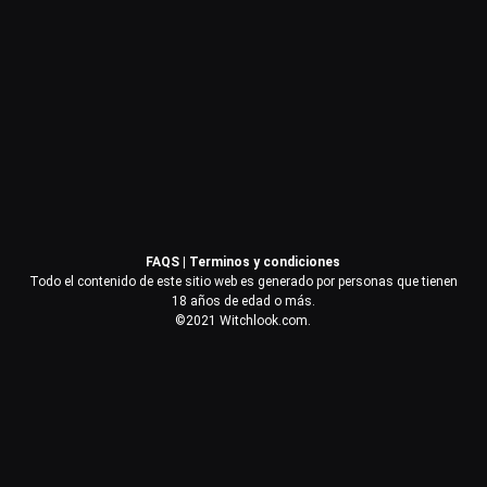
Contraseña
Recuérdame
Acceder
FAQS
|
Terminos y condiciones
¿Olvidaste la contraseña?
Todo el contenido de este sitio web es generado por personas que tienen
18 años de edad o más.
©2021 Witchlook.com.