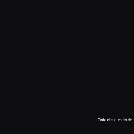
Usuario o email
Contraseña
Recuérdame
Acceder
¿Olvidaste la contraseña?
Todo el contenido de 