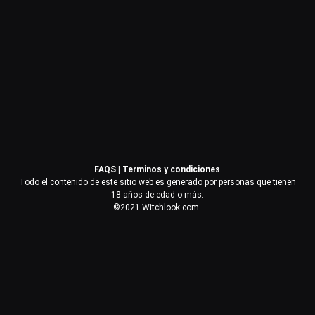
Contraseña
Recuérdame
Acceder
FAQS
|
Terminos y condiciones
¿Olvidaste la contraseña?
Todo el contenido de este sitio web es generado por personas que tienen
18 años de edad o más.
©2021 Witchlook.com.