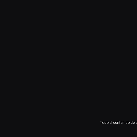
Usuario o email
Contraseña
Recuérdame
Acceder
¿Olvidaste la contraseña?
Todo el contenido de 