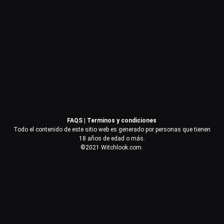
Contraseña
Recuérdame
Acceder
FAQS
|
Terminos y condiciones
¿Olvidaste la contraseña?
Todo el contenido de este sitio web es generado por personas que tienen
18 años de edad o más.
©2021 Witchlook.com.