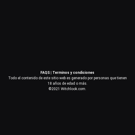
Contraseña
Recuérdame
Acceder
FAQS
|
Terminos y condiciones
¿Olvidaste la contraseña?
Todo el contenido de este sitio web es generado por personas que tienen
18 años de edad o más.
©2021 Witchlook.com.