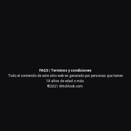
Contraseña
Recuérdame
Acceder
FAQS
|
Terminos y condiciones
¿Olvidaste la contraseña?
Todo el contenido de este sitio web es generado por personas que tienen
18 años de edad o más.
©2021 Witchlook.com.