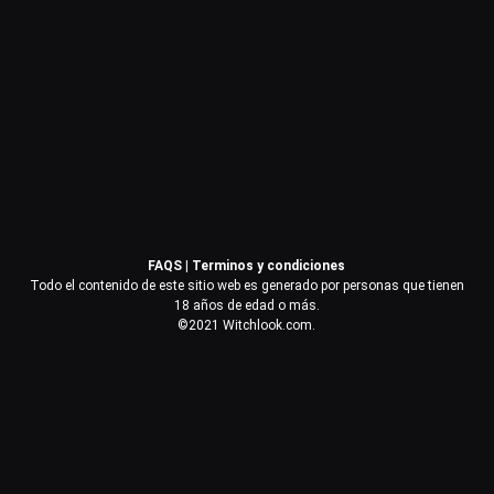
Contraseña
Recuérdame
Acceder
FAQS
|
Terminos y condiciones
¿Olvidaste la contraseña?
Todo el contenido de este sitio web es generado por personas que tienen
18 años de edad o más.
©2021 Witchlook.com.