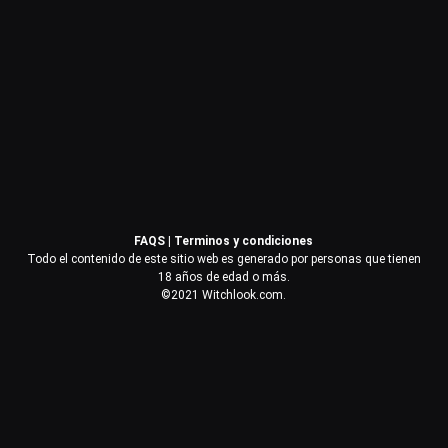
Contraseña
Recuérdame
Acceder
FAQS
|
Terminos y condiciones
¿Olvidaste la contraseña?
Todo el contenido de este sitio web es generado por personas que tienen
18 años de edad o más.
©2021 Witchlook.com.